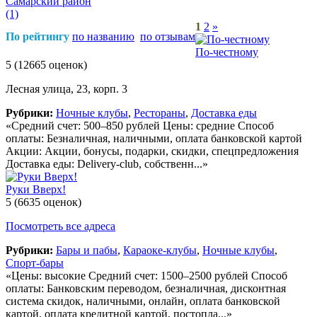
Самарский район
(1)
1
2
»
По рейтингу
по названию
по отзывам
По-честному
5
(12665 оценок)
Лесная улица, 23, корп. 3
Рубрики:
Ночные клубы
,
Рестораны
,
Доставка еды
«Средний счет: 500–850 рублей Цены: средние Способ
оплаты: Безналичная, наличными, оплата банковской картой
Акции: Акции, бонусы, подарки, скидки, спецпредложения
Доставка еды: Delivery-club, собственн...»
Руки Вверх!
5
(6635 оценок)
Посмотреть все адреса
Рубрики:
Бары и пабы
,
Караоке-клубы
,
Ночные клубы
,
Спорт-бары
«Цены: высокие Средний счет: 1500–2500 рублей Способ
оплаты: Банковским переводом, безналичная, дисконтная
система скидок, наличными, онлайн, оплата банковской
картой, оплата кредитной картой, постопла...»