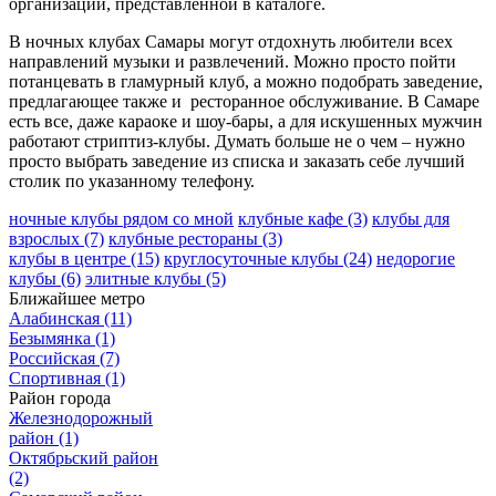
организации, представленной в каталоге.
В ночных клубах Самары могут отдохнуть любители всех
направлений музыки и развлечений. Можно просто пойти
потанцевать в гламурный клуб, а можно подобрать заведение,
предлагающее также и ресторанное обслуживание. В Самаре
есть все, даже караоке и шоу-бары, а для искушенных мужчин
работают стриптиз-клубы. Думать больше не о чем – нужно
просто выбрать заведение из списка и заказать себе лучший
столик по указанному телефону.
ночные клубы рядом со мной
клубные кафе
(3)
клубы для
взрослых
(7)
клубные рестораны
(3)
клубы в центре
(15)
круглосуточные клубы
(24)
недорогие
клубы
(6)
элитные клубы
(5)
Ближайшее метро
Алабинская
(11)
Безымянка
(1)
Российская
(7)
Спортивная
(1)
Район города
Железнодорожный
район
(1)
Октябрьский район
(2)