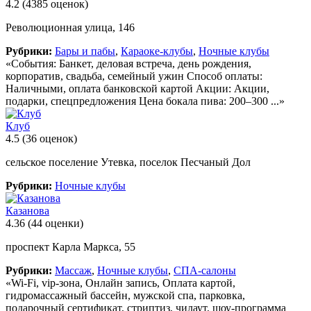
4.2
(4385 оценок)
Революционная улица, 146
Рубрики:
Бары и пабы
,
Караоке-клубы
,
Ночные клубы
«События: Банкет, деловая встреча, день рождения,
корпоратив, свадьба, семейный ужин Способ оплаты:
Наличными, оплата банковской картой Акции: Акции,
подарки, спецпредложения Цена бокала пива: 200–300 ...»
Клуб
4.5
(36 оценок)
сельское поселение Утевка, поселок Песчаный Дол
Рубрики:
Ночные клубы
Казанова
4.36
(44 оценки)
проспект Карла Маркса, 55
Рубрики:
Массаж
,
Ночные клубы
,
СПА-салоны
«Wi-Fi, vip-зона, Онлайн запись, Оплата картой,
гидромассажный бассейн, мужской спа, парковка,
подарочный сертификат, стриптиз, чилаут, шоу-программа