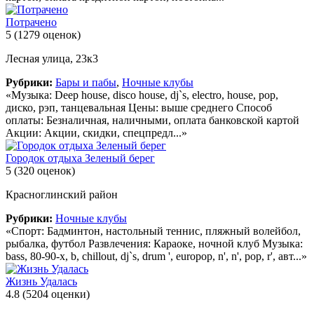
Потрачено
5
(1279 оценок)
Лесная улица, 23к3
Рубрики:
Бары и пабы
,
Ночные клубы
«Музыка: Deep house, disco house, dj`s, electro, house, pop,
диско, рэп, танцевальная Цены: выше среднего Способ
оплаты: Безналичная, наличными, оплата банковской картой
Акции: Акции, скидки, спецпредл...»
Городок отдыха Зеленый берег
5
(320 оценок)
Красноглинский район
Рубрики:
Ночные клубы
«Спорт: Бадминтон, настольный теннис, пляжный волейбол,
рыбалка, футбол Развлечения: Караоке, ночной клуб Музыка:
bass, 80-90-х, b, chillout, dj`s, drum ', europop, n', n', pop, r', авт...»
Жизнь Удалась
4.8
(5204 оценки)