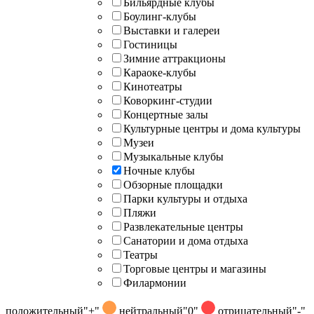
Бильярдные клубы
Боулинг-клубы
Выставки и галереи
Гостиницы
Зимние аттракционы
Караоке-клубы
Кинотеатры
Коворкинг-студии
Концертные залы
Культурные центры и дома культуры
Музеи
Музыкальные клубы
Ночные клубы
Обзорные площадки
Парки культуры и отдыха
Пляжи
Развлекательные центры
Санатории и дома отдыха
Театры
Торговые центры и магазины
Филармонии
положительный
"+"
нейтральный
"0"
отрицательный
"-"