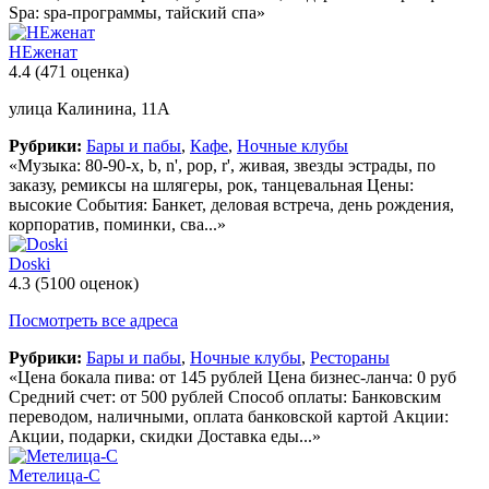
Spa: spa-программы, тайский спа»
НЕженат
4.4
(471 оценка)
улица Калинина, 11А
Рубрики:
Бары и пабы
,
Кафе
,
Ночные клубы
«Музыка: 80-90-х, b, n', pop, r', живая, звезды эстрады, по
заказу, ремиксы на шлягеры, рок, танцевальная Цены:
высокие События: Банкет, деловая встреча, день рождения,
корпоратив, поминки, сва...»
Doski
4.3
(5100 оценок)
Посмотреть все адреса
Рубрики:
Бары и пабы
,
Ночные клубы
,
Рестораны
«Цена бокала пива: от 145 рублей Цена бизнес-ланча: 0 руб
Средний счет: от 500 рублей Способ оплаты: Банковским
переводом, наличными, оплата банковской картой Акции:
Акции, подарки, скидки Доставка еды...»
Метелица-С